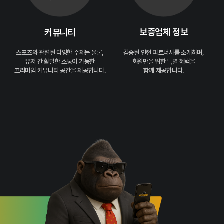
보증업체 정보
커뮤니티
검증된 안전 파트너사를 소개하며,
스포츠와 관련된 다양한 주제는 물론,
회원만을 위한 특별 혜택을
유저 간 활발한 소통이 가능한