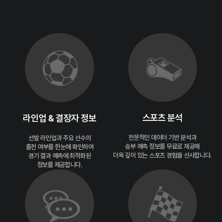
스포츠 분석
라인업 & 결장자 정보
전문적인 데이터 기반 분석과
선발 라인업과 주요 선수의
승부 예측 정보를 무료로 제공해
출전 여부를 한눈에 확인하여
경기 결과 예측에 최적화된