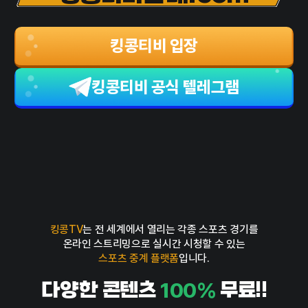
킹콩티비 입장
킹콩티비 공식 텔레그램
킹콩TV
는 전 세계에서 열리는 각종 스포츠 경기를
온라인 스트리밍으로 실시간 시청할 수 있는
스포츠 중계 플랫폼
입니다.
100%
다양한 콘텐츠
무료!!